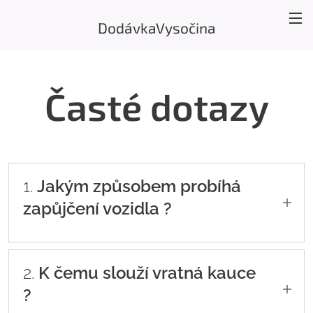
DodávkaVysočina
Časté dotazy
1.
Jakým způsobem probíhá
zapůjčení vozidla ?
Pro zapůjčení vozidla je nutné předložit pouze
řidičský průkaz a doklad totožnosti, na
2.
K čemu slouží vratná kauce
všechny vozy stačí sk. "B". Dále je třeba složit
?
vratnou kauci 5000,- Kč a částku za pronájem